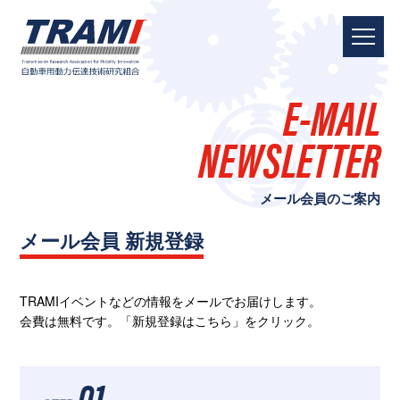
E-MAIL
NEWSLETTER
メール会員のご案内
メール会員 新規登録
TRAMIイベントなどの情報をメールでお届けします。
会費は無料です。「新規登録はこちら」をクリック。
01