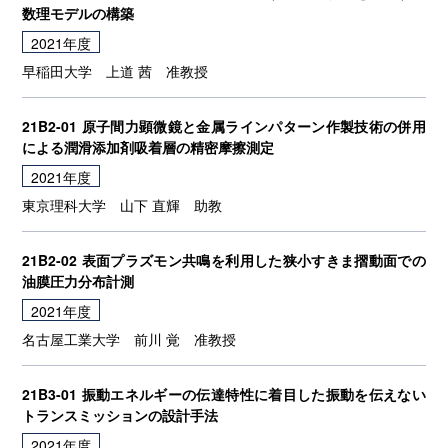
数理モデルの構築
2021年度
早稲⽥⼤学
上道 茜
准教授
21B2-01 原⼦間⼒顕微鏡と⾦属ラインパターン作製技術の併用
による潤滑添加剤吸着層の精密摩擦測定
2021年度
東京理科大学
山下 直輝
助教
21B2-02 表面プラズモン共鳴を利用した狭小すきま摺動面での
油膜圧力分布計測
2021年度
名古屋工業大学
前川 覚
准教授
21B3-01 振動エネルギーの伝達特性に着目した振動を伝えない
トランスミッションの設計手法
2021年度