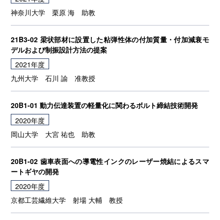
神奈川大学
栗原 海
助教
21B3-02 梁状部材に設置した粘弾性体の付加質量・付加減衰モ
デルおよび制振設計方法の提案
2021年度
九州大学
石川 諭
准教授
20B1-01 動力伝達装置の軽量化に関わるボルト締結技術開発
2020年度
岡山大学
大宮 祐也
助教
20B1-02 歯車表面への導電性インクのレーザー焼結によるスマ
ートギヤの開発
2020年度
京都工芸繊維大学
射場 大輔
教授