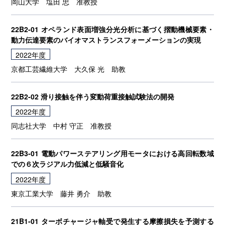
岡山大学
塩田 忠
准教授
22B2-01 オペランド表面増強分光分析に基づく摺動機械要素・
動力伝達要素のバイオマストランスフォーメーションの実現
2022年度
京都工芸繊維大学
大久保 光
助教
22B2-02 滑り接触を伴う変動荷重接触試験法の開発
2022年度
同志社大学
中村 守正
准教授
22B3-01 電動パワーステアリング用モータにおける高回転数域
での６次ラジアル力低減と低騒音化
2022年度
東京工業大学
藤井 勇介
助教
21B1-01 ターボチャージャ軸受で発⽣する摩擦損失を予測する