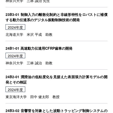
神奈川大学
三林 誠治 先生
23B3-01 制御入力の離散化制約と非線形特性をロバストに補償
する動力伝達系のデジタル振動制御技術の開発
2024年度
北海道大学
米沢 平成
助教
24B1-01 高速動力伝達用CFRP歯車の開発
2024年度
神奈川大学
三林 誠治
助教
24B2-01 潤滑油の低粘度化を見据えた表面張力計算モデルの開
発とその検証
2024年度
東京海洋大学
田中 健太郎
教授
24B3-02 音響管を対象とした波動トラッピング制御システムの