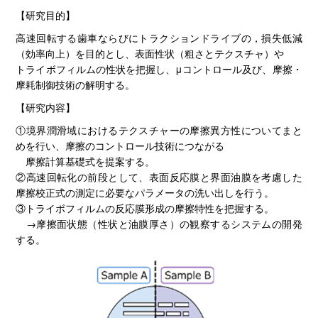
【研究目的】
高速回転する歯車ならびにトラクションドライブの，損失低減
（効率向上）を目的とし、表面性状（粗さとテクスチャ）や
トライボフィルムの性状を把握し、μコントロール及び、摩擦・
摩耗制御技術の解明する。
【研究内容】
①境界潤滑域におけるテクスチャーの摩擦異方性についてまと
めを行い、摩擦のコントロール技術につながる
摩擦計算基礎式を提案する。
②高速回転化の前段として、表面反応膜と界面油膜を考慮した
摩擦校正式の測定に必要なパラメータの洗い出しを行う。
③トライボフィルムの反応膜形成の摩擦特性を把握する。
→摩擦面状態（性状と油膜厚さ）の観察するシステムの開発
する。