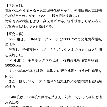
【研究目的】
電動化に伴うモーターの高回転化動向から、使用回転の高回転
化が想定されるギヤにおいて、既存設計技術での
対応可否の検証および、高減速ギヤ等、従来技術から踏み込ん
だ超高回転対応ギヤを検討する。
【研究内容】
‘22年度は、TRAMIオープンラボに50000rpmでの無負荷運転
環境を
設置し、予備実験として、ギヤボックスまでのメカロス計測
を実施した。
’23年度は、ギヤボックスを追加、有負荷運転環境を構築、
50000rpm
までの歯車効率を計測、鳥取大の研究成果との整合性確認を
図る。
また、他モデルケース(３段⇒２段減速)での課題検討も並行継
続する。
‘24年度は、’23年度の結果を踏まえ、効率に関する既存技術適
用範囲の