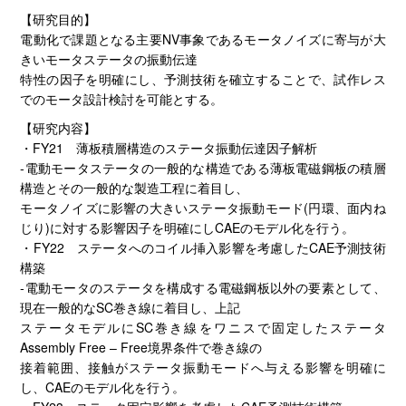
【研究目的】
電動化で課題となる主要NV事象であるモータノイズに寄与が大
きいモータステータの振動伝達
特性の因子を明確にし、予測技術を確立することで、試作レス
でのモータ設計検討を可能とする。
【研究内容】
・FY21 薄板積層構造のステータ振動伝達因子解析
‐電動モータステータの一般的な構造である薄板電磁鋼板の積層
構造とその一般的な製造工程に着目し、
モータノイズに影響の大きいステータ振動モード(円環、面内ね
じり)に対する影響因子を明確にしCAEのモデル化を行う。
・FY22 ステータへのコイル挿入影響を考慮したCAE予測技術
構築
‐電動モータのステータを構成する電磁鋼板以外の要素として、
現在一般的なSC巻き線に着目し、上記
ステータモデルにSC巻き線をワニスで固定したステータ
Assembly Free – Free境界条件で巻き線の
接着範囲、接触がステータ振動モードへ与える影響を明確に
し、CAEのモデル化を行う。