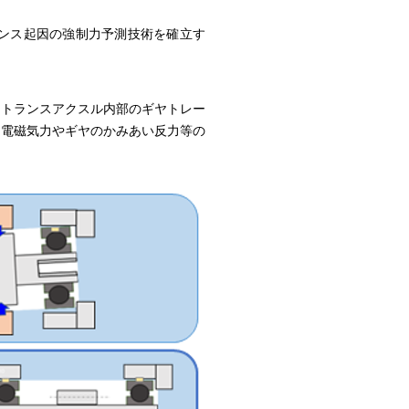
ンス起因の強制力予測技術を確立す
のトランスアクスル内部のギヤトレー
タ電磁気力やギヤのかみあい反力等の