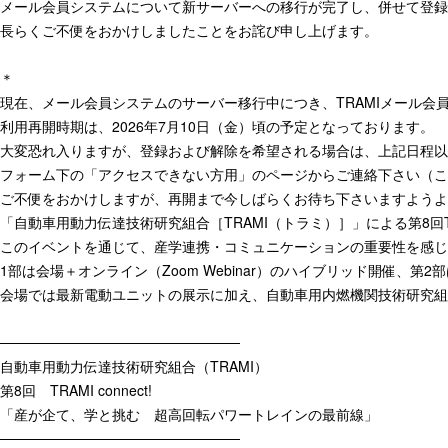
メール会員システムについて新サーバーへの移行が完了し、併せて登
長らくご不便をおかけしましたことをお詫び申し上げます。
＊
現在、メール会員システムのサーバー移行中につき、TRAMIメール会
利用再開時期は、2026年
7
月
10
日（金）頃の予定となっております。
大変恐れ入りますが、登録および解除を希望される場合は、上記日程以
フォーム下の「アクセスできない方用」のページからご連絡下さい（こ
ご不便をおかけしますが、再開まで今しばらくお待ち下さいますようよ
「自動車用動力伝達技術研究組合［TRAMI（トラミ）］」による第8回TRA
このイベントを通じて、産学連携・コミュニケーションの重要性を感じ
1部は会場＋オンライン（Zoom Webinar）のハイブリッド開催、
会場では最新電動ユニットの展示に加え、自動車用内燃機関技術研究組
────────────────────────
自動車用動力伝達技術研究組合（TRAMI）
第8回 TRAMI connect!
「産が企て、学と挑む 超高回転パワートレインの最前線」
────────────────────────